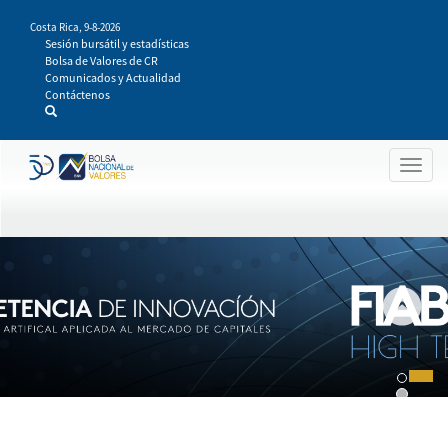
Pasar
Costa Rica,
9-8-2026
al
Sesión bursátil y estadísticas
contenido
Bolsa de Valores de CR
principal
Comunicados y Actualidad
Contáctenos
Togg
navig