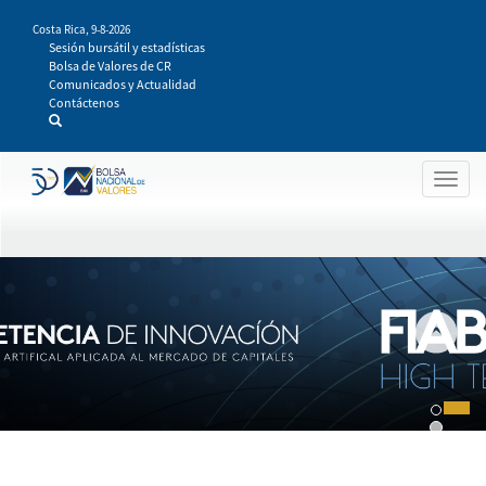
Pasar
Costa Rica,
9-8-2026
al
Sesión bursátil y estadísticas
contenido
Bolsa de Valores de CR
principal
Comunicados y Actualidad
Contáctenos
Togg
navig