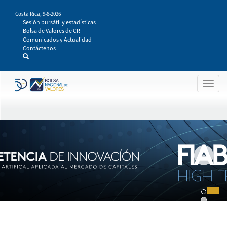
Pasar
Costa Rica,
9-8-2026
al
Sesión bursátil y estadísticas
contenido
Bolsa de Valores de CR
principal
Comunicados y Actualidad
Contáctenos
Togg
navig