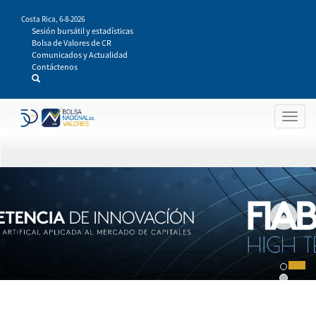
Pasar
Costa Rica,
6-8-2026
al
Sesión bursátil y estadísticas
contenido
Bolsa de Valores de CR
principal
Comunicados y Actualidad
Contáctenos
Togg
navig