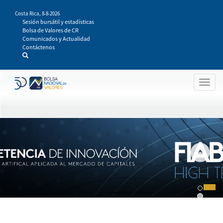
Pasar
Costa Rica,
8-8-2026
al
Sesión bursátil y estadísticas
contenido
Bolsa de Valores de CR
principal
Comunicados y Actualidad
Contáctenos
Togg
navig