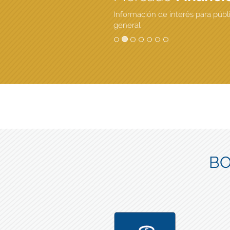
Información de interés para públ
general
BO