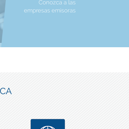
Conozca a las
empresas emisoras
ICA