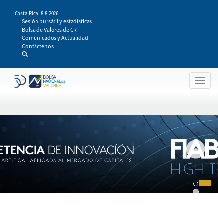
Pasar
Costa Rica,
8-8-2026
al
Sesión bursátil y estadísticas
contenido
Bolsa de Valores de CR
principal
Comunicados y Actualidad
Contáctenos
Togg
navig