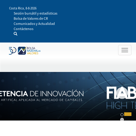
Pasar
Costa Rica,
8-8-2026
al
Sesión bursátil y estadísticas
contenido
Bolsa de Valores de CR
principal
Comunicados y Actualidad
Contáctenos
Togg
navig