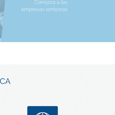
Conozca a las
empresas emisoras
ICA