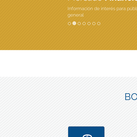
Información de interés para públ
general
BO