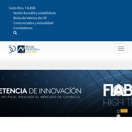
Pasar
Costa Rica,
7-8-2026
al
Sesión bursátil y estadísticas
contenido
Bolsa de Valores de CR
principal
Comunicados y Actualidad
Contáctenos
Togg
navig