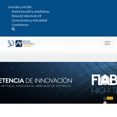
Pasar
Costa Rica,
8-8-2026
al
Sesión bursátil y estadísticas
contenido
Bolsa de Valores de CR
principal
Comunicados y Actualidad
Contáctenos
Togg
navig