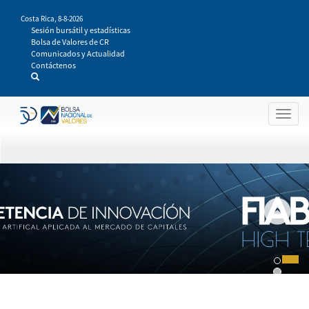
Pasar
Costa Rica,
8-8-2026
al
Sesión bursátil y estadísticas
contenido
Bolsa de Valores de CR
principal
Comunicados y Actualidad
Contáctenos
Togg
navig