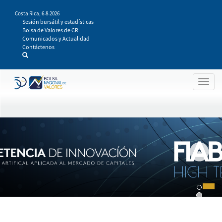
Pasar
Costa Rica,
6-8-2026
al
Sesión bursátil y estadísticas
contenido
Bolsa de Valores de CR
principal
Comunicados y Actualidad
Contáctenos
Togg
navig