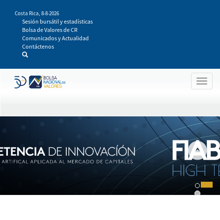
Pasar
Costa Rica,
8-8-2026
al
Sesión bursátil y estadísticas
contenido
Bolsa de Valores de CR
principal
Comunicados y Actualidad
Contáctenos
Togg
navig