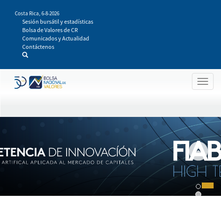
Pasar
Costa Rica,
6-8-2026
al
Sesión bursátil y estadísticas
contenido
Bolsa de Valores de CR
principal
Comunicados y Actualidad
Contáctenos
Togg
navig