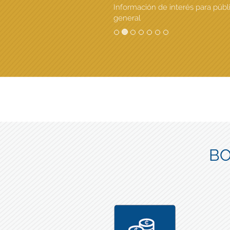
Información de interés para públ
general
BO