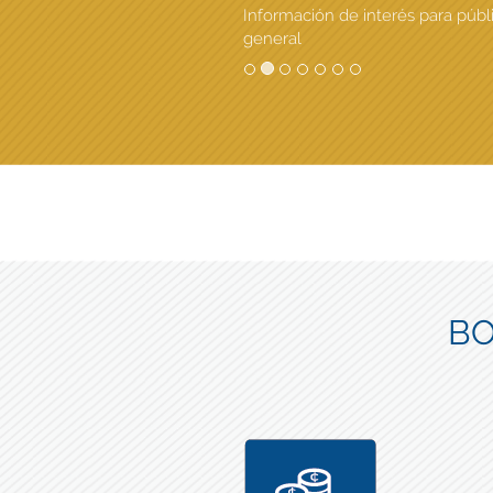
Información de interés para públ
general
BO