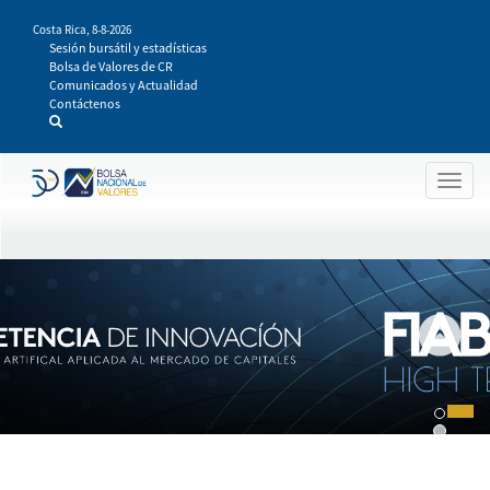
Pasar
Costa Rica,
8-8-2026
al
Sesión bursátil y estadísticas
contenido
Bolsa de Valores de CR
principal
Comunicados y Actualidad
Contáctenos
Togg
navig