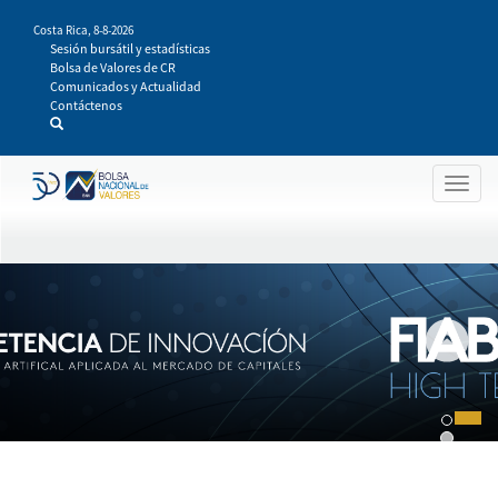
Pasar
Costa Rica,
8-8-2026
al
Sesión bursátil y estadísticas
contenido
Bolsa de Valores de CR
principal
Comunicados y Actualidad
Contáctenos
Togg
navig