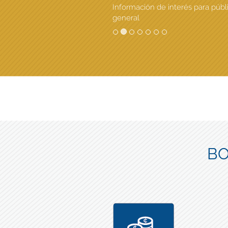
Información de interés para públ
general
BO