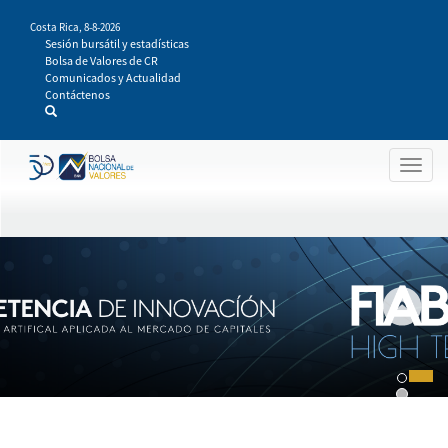
Pasar
Costa Rica,
8-8-2026
al
Sesión bursátil y estadísticas
contenido
Bolsa de Valores de CR
principal
Comunicados y Actualidad
Contáctenos
Togg
navig