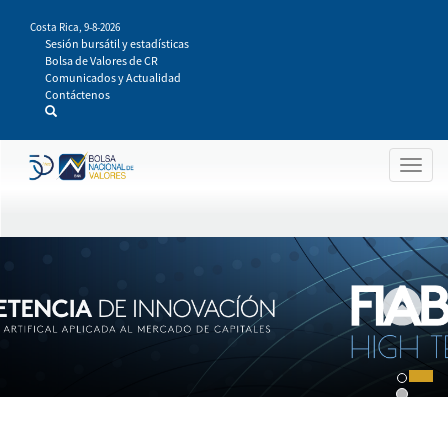
Pasar
Costa Rica,
9-8-2026
al
Sesión bursátil y estadísticas
contenido
Bolsa de Valores de CR
principal
Comunicados y Actualidad
Contáctenos
Togg
navig