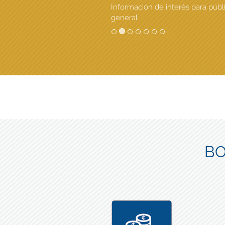
Información de interés para públ
general
BO