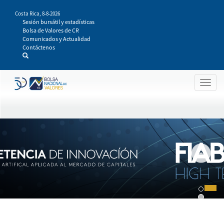
Pasar
Costa Rica,
8-8-2026
al
Sesión bursátil y estadísticas
contenido
Bolsa de Valores de CR
principal
Comunicados y Actualidad
Contáctenos
Togg
navig