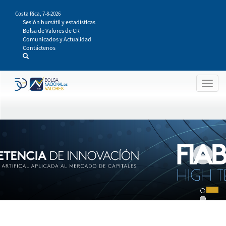
Pasar
Costa Rica,
7-8-2026
al
Sesión bursátil y estadísticas
contenido
Bolsa de Valores de CR
principal
Comunicados y Actualidad
Contáctenos
Togg
navig