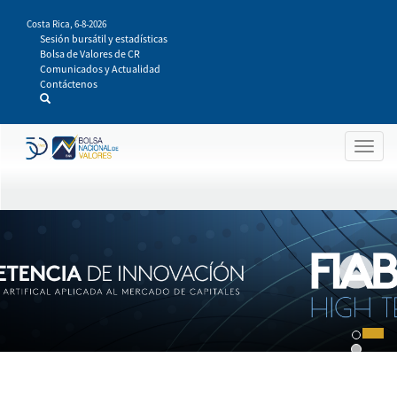
Pasar
Costa Rica,
6-8-2026
al
Sesión bursátil y estadísticas
contenido
Bolsa de Valores de CR
principal
Comunicados y Actualidad
Contáctenos
Togg
navig