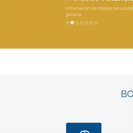
Información de interés para públ
general
BO