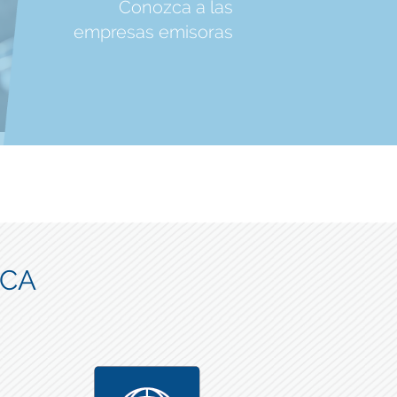
Conozca a las
empresas emisoras
ICA