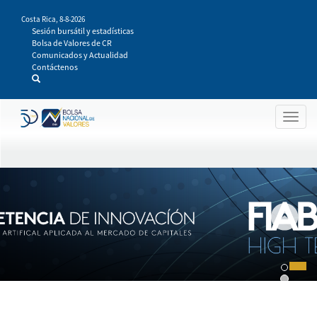
Pasar
Costa Rica,
8-8-2026
al
Sesión bursátil y estadísticas
contenido
Bolsa de Valores de CR
principal
Comunicados y Actualidad
Contáctenos
Togg
navig