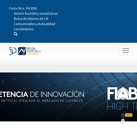
Pasar
Costa Rica,
9-8-2026
al
Sesión bursátil y estadísticas
contenido
Bolsa de Valores de CR
principal
Comunicados y Actualidad
Contáctenos
Togg
navig