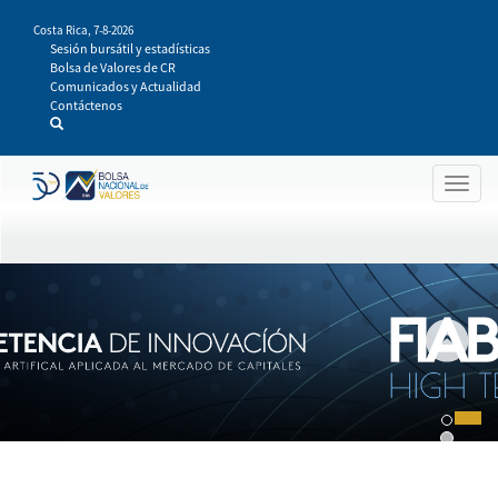
Pasar
Costa Rica,
7-8-2026
al
Sesión bursátil y estadísticas
contenido
Bolsa de Valores de CR
principal
Comunicados y Actualidad
Contáctenos
Togg
navig