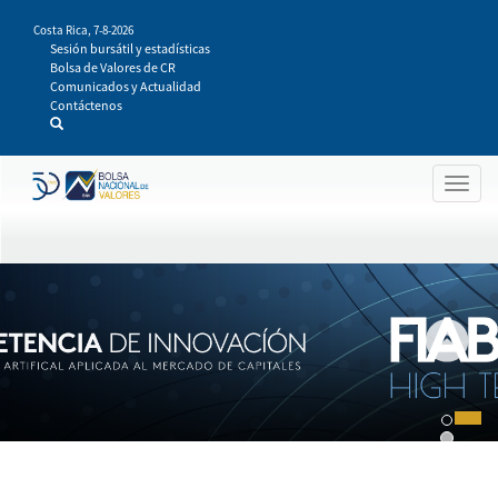
Pasar
Costa Rica,
7-8-2026
al
Sesión bursátil y estadísticas
contenido
Bolsa de Valores de CR
principal
Comunicados y Actualidad
Contáctenos
Togg
navig