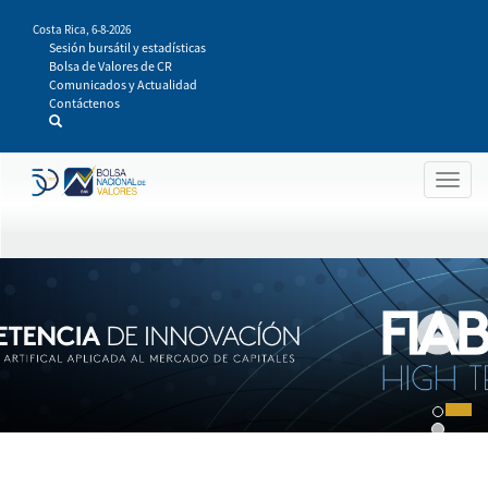
Pasar
Costa Rica,
6-8-2026
al
Sesión bursátil y estadísticas
contenido
Bolsa de Valores de CR
principal
Comunicados y Actualidad
Contáctenos
Togg
navig