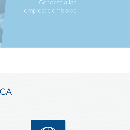
Conozca a las
empresas emisoras
ICA