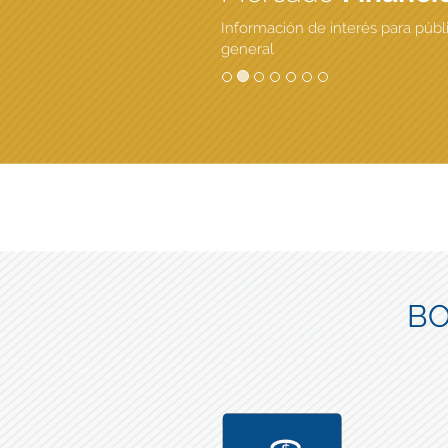
Información de interés para públ
general
BO