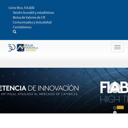
Pasar
Costa Rica,
9-8-2026
al
Sesión bursátil y estadísticas
contenido
Bolsa de Valores de CR
principal
Comunicados y Actualidad
Contáctenos
Togg
navig