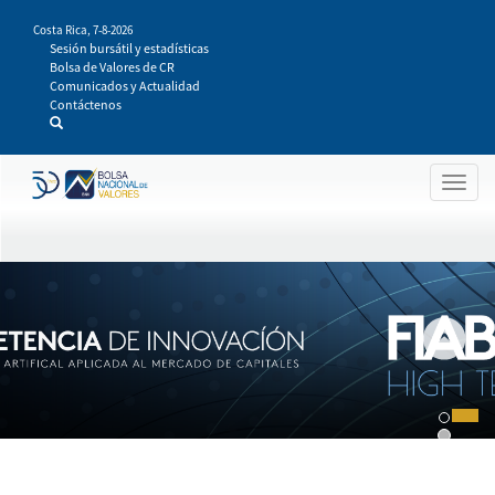
Pasar
Costa Rica,
7-8-2026
al
Sesión bursátil y estadísticas
contenido
Bolsa de Valores de CR
principal
Comunicados y Actualidad
Contáctenos
Togg
navig