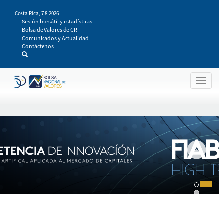
Pasar
Costa Rica,
7-8-2026
al
Sesión bursátil y estadísticas
contenido
Bolsa de Valores de CR
principal
Comunicados y Actualidad
Contáctenos
Togg
navig