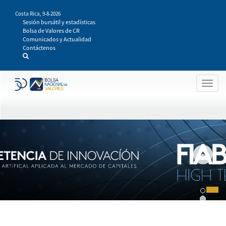
Pasar
Costa Rica,
9-8-2026
al
Sesión bursátil y estadísticas
contenido
Bolsa de Valores de CR
principal
Comunicados y Actualidad
Contáctenos
Togg
navig