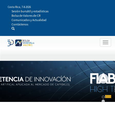
Pasar
Costa Rica,
7-8-2026
al
Sesión bursátil y estadísticas
contenido
Bolsa de Valores de CR
principal
Comunicados y Actualidad
Contáctenos
Togg
navig