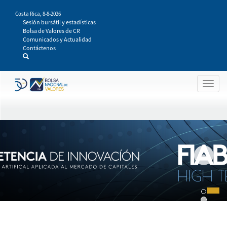
Pasar
Costa Rica,
8-8-2026
al
Sesión bursátil y estadísticas
contenido
Bolsa de Valores de CR
principal
Comunicados y Actualidad
Contáctenos
Togg
navig