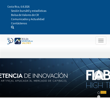
Pasar
Costa Rica,
6-8-2026
al
Sesión bursátil y estadísticas
contenido
Bolsa de Valores de CR
principal
Comunicados y Actualidad
Contáctenos
Togg
navig