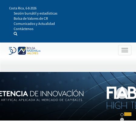
Pasar
Costa Rica,
6-8-2026
al
Sesión bursátil y estadísticas
contenido
Bolsa de Valores de CR
principal
Comunicados y Actualidad
Contáctenos
Togg
navig