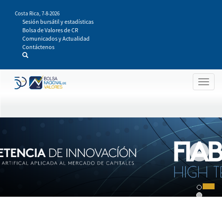
Pasar
Costa Rica,
7-8-2026
al
Sesión bursátil y estadísticas
contenido
Bolsa de Valores de CR
principal
Comunicados y Actualidad
Contáctenos
Togg
navig