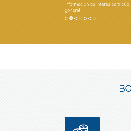
Información de interés para públ
general
BO