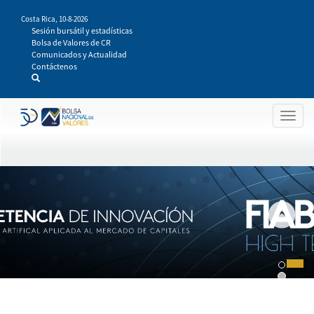
Pasar
Costa Rica,
10-8-2026
al
Sesión bursátil y estadísticas
contenido
Bolsa de Valores de CR
principal
Comunicados y Actualidad
Contáctenos
Togg
navig