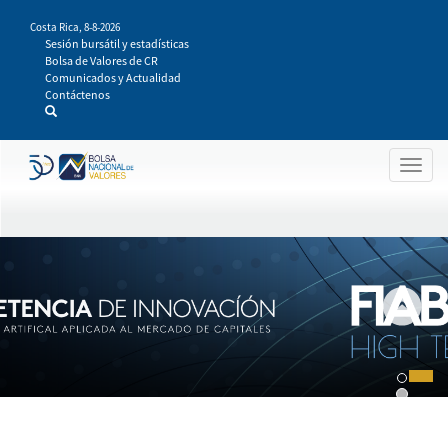
Pasar
Costa Rica,
8-8-2026
al
Sesión bursátil y estadísticas
contenido
Bolsa de Valores de CR
principal
Comunicados y Actualidad
Contáctenos
Togg
navig