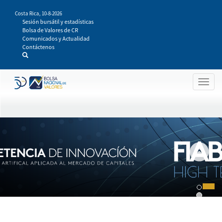
Pasar
Costa Rica,
10-8-2026
al
Sesión bursátil y estadísticas
contenido
Bolsa de Valores de CR
principal
Comunicados y Actualidad
Contáctenos
Togg
navig