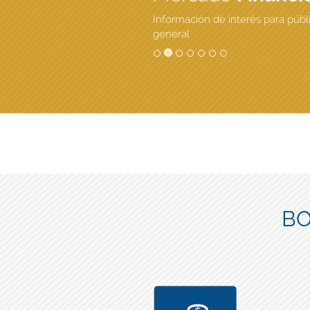
Información de interés para públ
general
BO