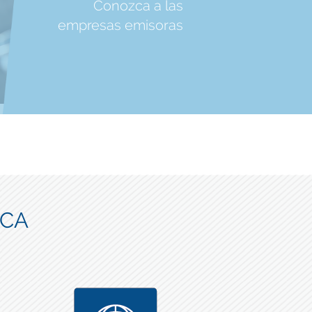
Conozca a las
empresas emisoras
ICA