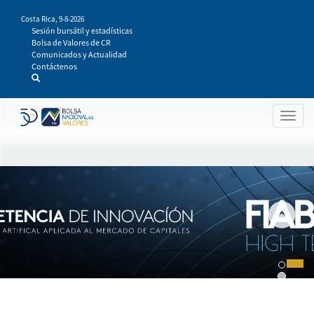
Pasar
Costa Rica,
9-8-2026
al
Sesión bursátil y estadísticas
contenido
Bolsa de Valores de CR
principal
Comunicados y Actualidad
Contáctenos
Togg
navig