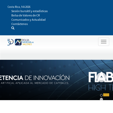
Pasar
Costa Rica,
9-8-2026
al
Sesión bursátil y estadísticas
contenido
Bolsa de Valores de CR
principal
Comunicados y Actualidad
Contáctenos
Togg
navig