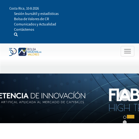
Pasar
Costa Rica,
10-8-2026
al
Sesión bursátil y estadísticas
contenido
Bolsa de Valores de CR
principal
Comunicados y Actualidad
Contáctenos
Togg
navig